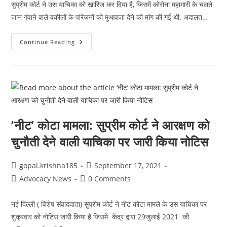
सुप्रीम कोर्ट ने उस याचिका को खारिज कर दिया है, जिसमें कोरोना महामारी के चलते
जान गंवाने वाले वकीलों के परिजनों को मुआवजा देने की मांग की गई थी. अदालत…
कोरोना:
Continue Reading
वकीलों
को
मुआवजा
देने
से
Supreme
Court
का
इनकार,
याचिका
खारिज
‘नीट’ कोटा मामला: सुप्रीम कोर्ट ने आरक्षण को
चुनौती देने वाली याचिका पर जारी किया नोटिस
Post
Post
gopal.krishna185
September 17, 2021
author:
published:
Post
Post
Advocacy News
0 Comments
category:
comments:
नई दिल्ली ( विशेष संवाददाता) सुप्रीम कोर्ट ने नीट कोटा मामले के उस याचिका पर
शुक्रवार को नोटिस जारी किया है जिसमें केंद्र द्वारा 29जुलाई 2021 की