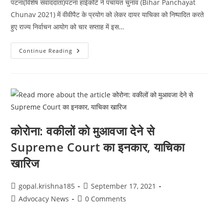
पटना(विशेष संवाददाता)पटना हाईकोर्ट ने पंचायत चुनाव (Bihar Panchayat
Chunav 2021) में वीवीपैट के प्रयोग को लेकर दायर याचिका को निष्पादित करते
हुए राज्य निर्वाचन आयोग को चार सप्ताह में इस…
बिहार
Continue Reading
पंचायत
चुनाव
में
उठी
VVPAT
की
मांग,
पटना
HC
ने
चुनाव
कोरोना: वकीलों को मुआवजा देने से
आयोग
को
Supreme Court का इनकार, याचिका
दिया
चार
खारिज
सप्ताह
में
निर्णय
लेने
Post
Post
gopal.krishna185
September 17, 2021
का
आदेश
author:
published:
Post
Post
Advocacy News
0 Comments
category:
comments: